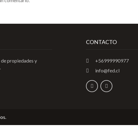
un comentario.
CONTACTO
 de propiedades y
+56999990977
.
info@fed.cl
os.