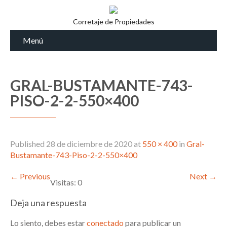
Corretaje de Propiedades
Menú
GRAL-BUSTAMANTE-743-
PISO-2-2-550×400
Published
28 de diciembre de 2020
at
550 × 400
in
Gral-
Bustamante-743-Piso-2-2-550×400
←
Previous
Next
→
Visitas: 0
Deja una respuesta
Lo siento, debes estar
conectado
para publicar un