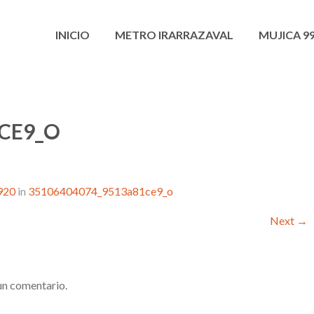
INICIO
METRO IRARRAZAVAL
MUJICA 9
1CE9_O
920
in
35106404074_9513a81ce9_o
Next
→
un comentario.