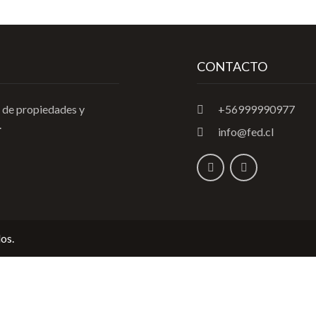
CONTACTO
 de propiedades y
+56999990977
.
info@fed.cl
os.