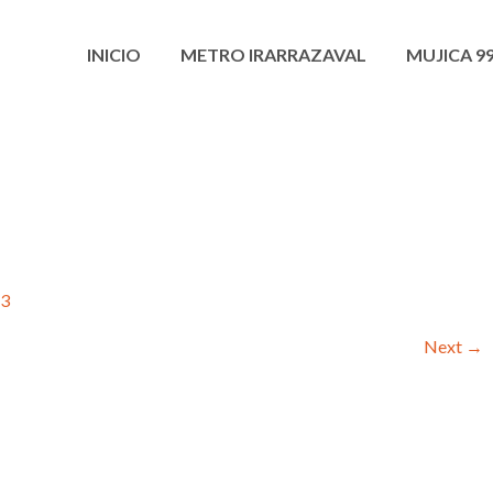
INICIO
METRO IRARRAZAVAL
MUJICA 9
3
Next
→