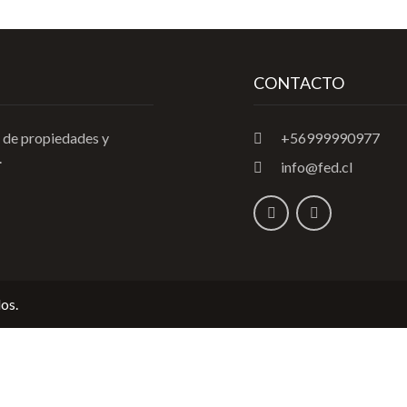
CONTACTO
 de propiedades y
+56999990977
.
info@fed.cl
os.