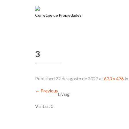
Corretaje de Propiedades
3
Published
22 de agosto de 2023
at
633 × 476
in
←
Previous
Living
Visitas: 0