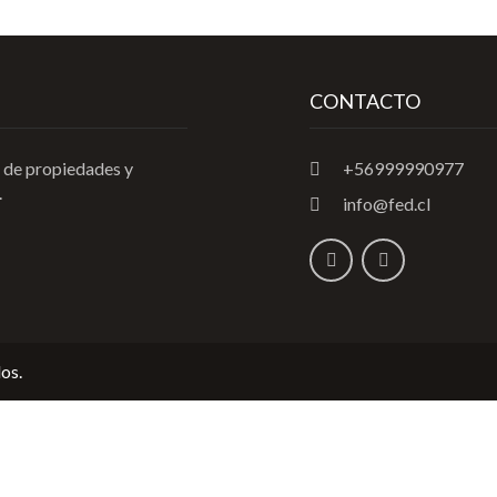
CONTACTO
 de propiedades y
+56999990977
.
info@fed.cl
os.