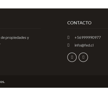
CONTACTO
 de propiedades y
+56999990977
.
info@fed.cl
os.