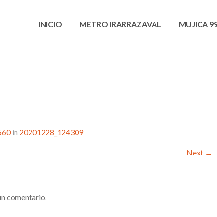
INICIO
METRO IRARRAZAVAL
MUJICA 9
560
in
20201228_124309
Next
→
un comentario.