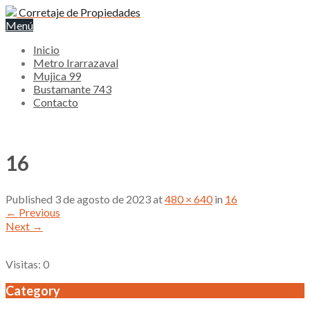
Corretaje de Propiedades
Menú
Inicio
Metro Irarrazaval
Mujica 99
Bustamante 743
Contacto
16
Published
3 de agosto de 2023
at
480 × 640
in
16
←
Previous
Next
→
Visitas: 0
Category