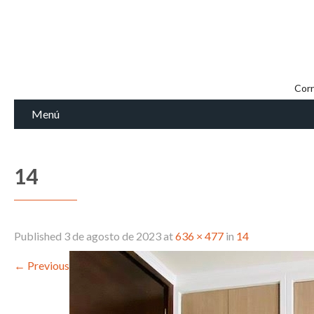
Corr
Menú
14
Published
3 de agosto de 2023
at
636 × 477
in
14
←
Previous