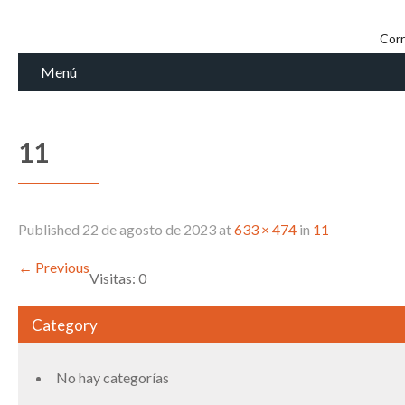
Corr
Menú
11
Published
22 de agosto de 2023
at
633 × 474
in
11
←
Previous
Visitas: 0
Category
No hay categorías