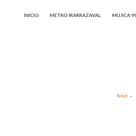
INICIO
METRO IRARRAZAVAL
MUJICA 9
Next
→