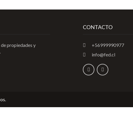
CONTACTO
 de propiedades y
+56999990977
.
info@fed.cl
os.