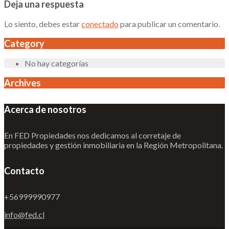
Deja una respuesta
Lo siento, debes estar
conectado
para publicar un comentario.
Category
No hay categorías
Archives
Acerca de nosotros
En FED Propiedades nos dedicamos al corretaje de
propiedades y gestión inmobiliaria en la Región Metropolitana.
Contacto
+56999990977
info@fed.cl