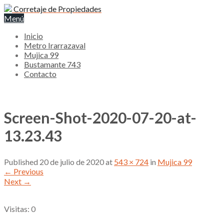
Corretaje de Propiedades
Menú
Inicio
Metro Irarrazaval
Mujica 99
Bustamante 743
Contacto
Screen-Shot-2020-07-20-at-
13.23.43
Published
20 de julio de 2020
at
543 × 724
in
Mujica 99
←
Previous
Next
→
Visitas: 0